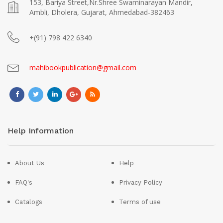
153, Bariya Street,Nr.Shree Swaminarayan Mandir,
Ambli, Dholera, Gujarat, Ahmedabad-382463
+(91) 798 422 6340
mahibookpublication@gmail.com
Help Information
About Us
Help
FAQ's
Privacy Policy
Catalogs
Terms of use