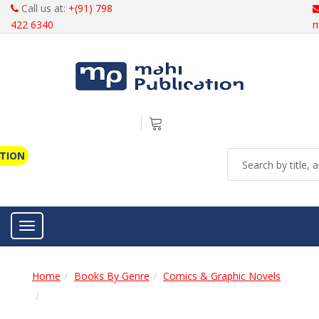
Call us at:
+(91) 798
422 6340
m
ATION
Toggle navigation
Home
Books By Genre
Comics & Graphic Novels