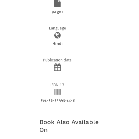
pages
Language
Hindi
Publication date
ISBN-13
९७८-९३-९१५५६-८८-४
Book Also Available
On