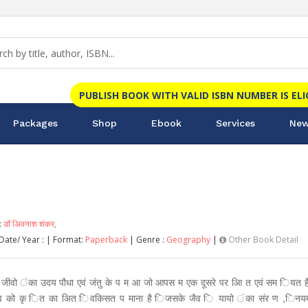
PUBLISH BOOK WITH VALID ISBN NUMBER IS EL
Packages
Shop
Ebook
Services
New
:
डॉ अिवनाश शंकर,
Date/ Year :
| Format:
Paperback
| Genre :
Geography
|
Other Book Detail
 जीवो ंका उदय पौधा एवं जंतु के प म आ जो आपस म एक दूसरे पर आि त एवं सम ियत ह
व को कृ ित का अित िवकिसत प माना है िजसके जैव ि यायो ंका संर ण ,िनयम