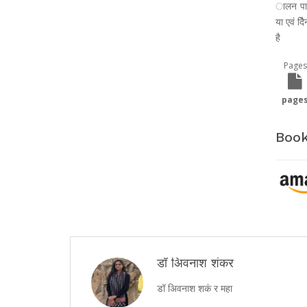
ालन पाद
या एवं 
है
Pages
page
Book
डॉ अिवनाश शंकर
डॉ अिवनाश शकं र महा