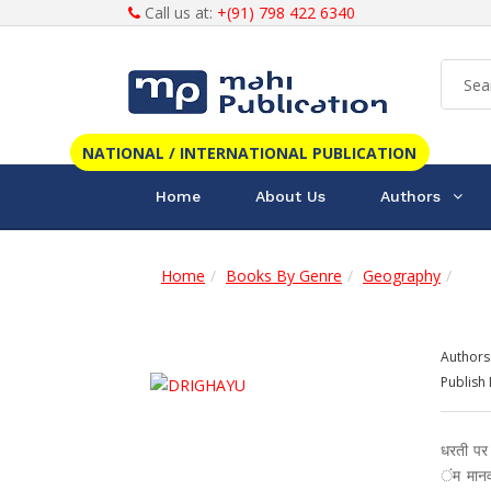
Call us at:
+(91) 798 422 6340
NATIONAL / INTERNATIONAL PUBLICATION
Home
About Us
Authors
Home
Books By Genre
Geography
Authors
Publish 
धरती पर
ंम मान