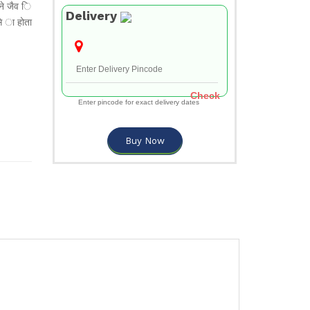
ने जैव ि
Delivery
े ा होता
Check
Enter pincode for exact delivery dates
Buy Now