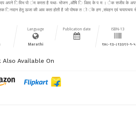
प अपने िविभ पो ंम करता है यथा- भोजन ,औषि ि आिद के प म । ेक सजीव के अप
दैिनक िनदान हेतु ऊजा की आव कता होती है जो पोषक त ो ंके हण ,संवहन एवं चयापचय स
Language
Publication date
ISBN-13
s
Marathi
९७८-९३-८९३३९२-१-५
 Also Available On