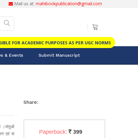
Mail us at:
mahibookpublication@gmail.com
IGIBLE FOR ACADEMIC PURPOSES AS PER UGC NORMS
s & Events
Submit Manuscript
Share:
ै ।जंतुओ
Paperback:
399
न एवं स